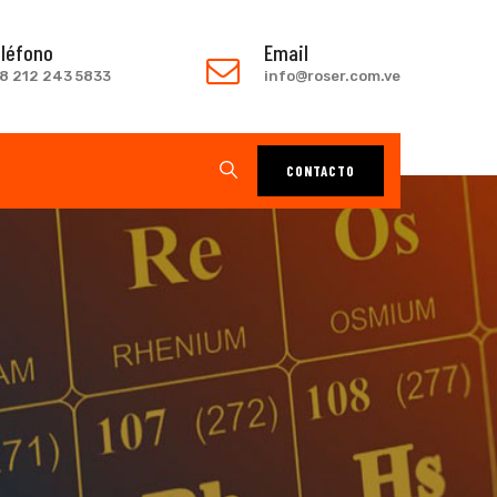
léfono
Email
8 212 243 5833
info@roser.com.ve
CONTACTO